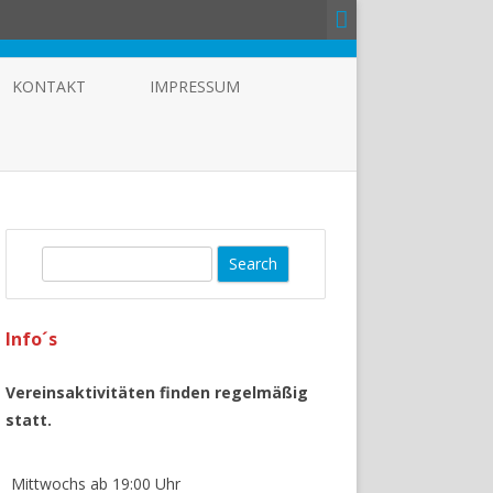
KONTAKT
IMPRESSUM
S
e
a
Info´s
r
c
h
Vereinsaktivitäten finden regelmäßig
statt.
Mittwochs ab 19:00 Uhr