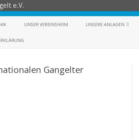
elt e.V.
Skip
to
NIK
UNSER VEREINSHEIM
UNSERE ANLAGEN
content
4-THEMEN-MODULANLAGE
ERKLÄRUNG
CLUBANLAGE
rnationalen Gangelter