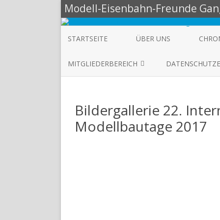
Modell-Eisenbahn-Freunde Gang
STARTSEITE
ÜBER UNS
CHRO
MITGLIEDERBEREICH
DATENSCHUTZ
AKTUELLE INFOS
Bildergallerie 22. Inte
MÄRKLIN-ANLAGE
Modellbautage 2017
VEREINSMITGLIEDER