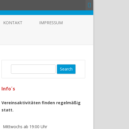
KONTAKT
IMPRESSUM
S
e
a
Info´s
r
c
h
Vereinsaktivitäten finden regelmäßig
statt.
Mittwochs ab 19:00 Uhr