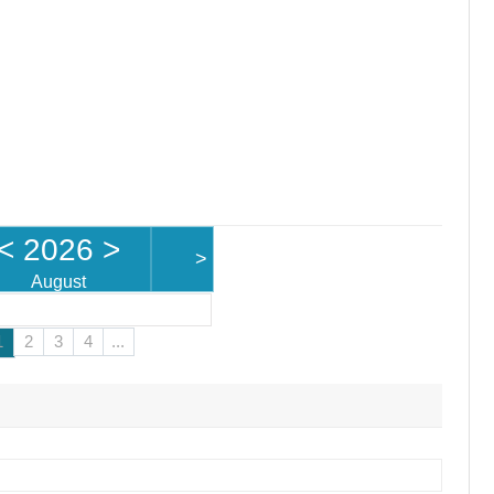
<
2026
>
>
August
1
2
3
4
...