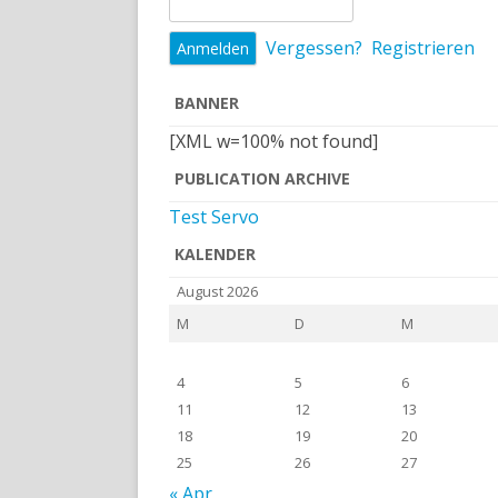
Vergessen?
Registrieren
BANNER
[XML w=100% not found]
PUBLICATION ARCHIVE
Test Servo
KALENDER
August 2026
M
D
M
4
5
6
11
12
13
18
19
20
25
26
27
« Apr