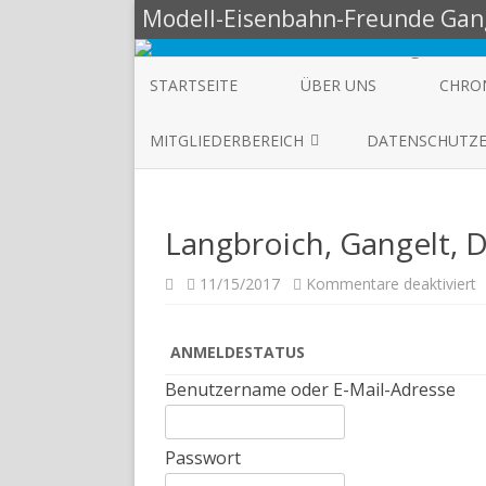
Modell-Eisenbahn-Freunde Gang
STARTSEITE
ÜBER UNS
CHRO
MITGLIEDERBEREICH
DATENSCHUTZ
AKTUELLE INFOS
Langbroich, Gangelt, 
MÄRKLIN-ANLAGE
VEREINSMITGLIEDER
11/15/2017
Kommentare deaktiviert
ANMELDESTATUS
Benutzername oder E-Mail-Adresse
Passwort