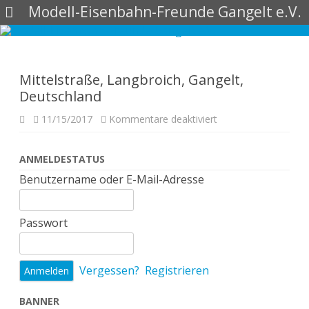
Modell-Eisenbahn-Freunde Gangelt e.V.
Skip
to
content
Mittelstraße, Langbroich, Gangelt,
Deutschland
für
11/15/2017
Kommentare deaktiviert
Mittelstraße,
Langbroich,
Gangelt,
Deutschland
ANMELDESTATUS
Benutzername oder E-Mail-Adresse
Passwort
Vergessen?
Registrieren
BANNER