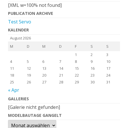
[XML w=100% not found]
PUBLICATION ARCHIVE
Test Servo
KALENDER
August 2026
M
D
M
D
F
S
S
1
2
3
4
5
6
7
8
9
10
11
12
13
14
15
16
17
18
19
20
21
22
23
24
25
26
27
28
29
30
31
« Apr
GALLERIES
[Galerie nicht gefunden]
MODELBAUTAGE GANGELT
Modelbautage